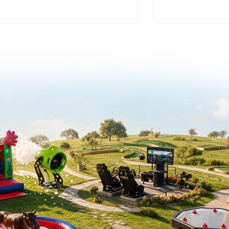
נה פארק
עמדות יריד