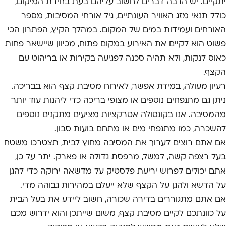
יתקיים. יש הרבה דברים לחשוב עליהם בעת בחירת המיקום,
כולל תנאי מזג האוויר העונתיים, גיל אורחי המסיבות, מספר
האורחים ועמידות במים של המקום. במהלך הקיץ, הפתרון הכי
פשוט הוא לקיים את האירוע במקום פתוח, מכיוון שיישאר פחות
כאוס לנקות, ולא תהיה סכנה לפגיעה בקירות או בריהוט עם
הקצף.
רעיון מעולה, במידת אפשר, לאירוח מסיבת קצף הוא בבריכה.
ניתן גם מתנפחים נוספים או מצופי בריכה כדי ליהנות עוד יותר
מהמסיבה. אנו בקונסולה אטרקציות מציעים מתקנים נוספים
להשכרה, כמו מתנפחי מים או מתחם בועות סבון.
אם אתם רוצים לערוך את המסיבה מחוץ לבית, תצטרכו משטח
בעל רצפה קשה, למשל, מרפסת גדולה או פארק. יתר על כן,
אתם יכולים לפרוש יריעת פלסטיק על מדשאה ירוקה כדי להגן
על הדשא ולהגן על הקצף שלא ייעלם במהירות גבוהה מדי.
אם אתם מתגוררים בדירה שכורה, חשוב ליידע את בעל הבית
על כוונתכם לקיים מסיבת קצף, משום שייתכן והוא ידרוש מכם