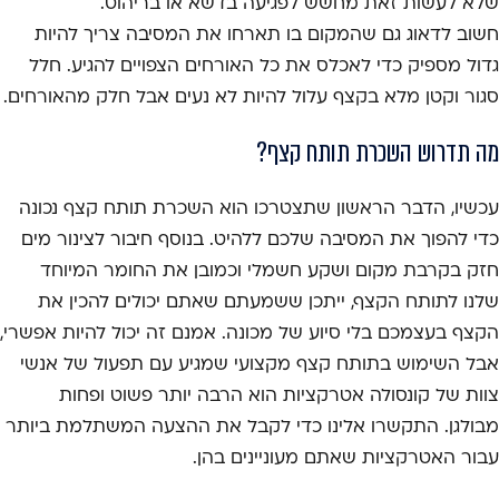
שלא לעשות זאת מחשש לפגיעה בדשא או בריהוט.
חשוב לדאוג גם שהמקום בו תארחו את המסיבה צריך להיות
גדול מספיק כדי לאכלס את כל האורחים הצפויים להגיע. חלל
סגור וקטן מלא בקצף עלול להיות לא נעים אבל חלק מהאורחים.
מה תדרוש השכרת תותח קצף?
עכשיו, הדבר הראשון שתצטרכו הוא השכרת תותח קצף נכונה
כדי להפוך את המסיבה שלכם ללהיט. בנוסף חיבור לצינור מים
חזק בקרבת מקום ושקע חשמלי וכמובן את החומר המיוחד
שלנו לתותח הקצף, ייתכן ששמעתם שאתם יכולים להכין את
הקצף בעצמכם בלי סיוע של מכונה. אמנם זה יכול להיות אפשרי,
אבל השימוש בתותח קצף מקצועי שמגיע עם תפעול של אנשי
צוות של קונסולה אטרקציות הוא הרבה יותר פשוט ופחות
מבולגן. התקשרו אלינו כדי לקבל את ההצעה המשתלמת ביותר
עבור האטרקציות שאתם מעוניינים בהן.