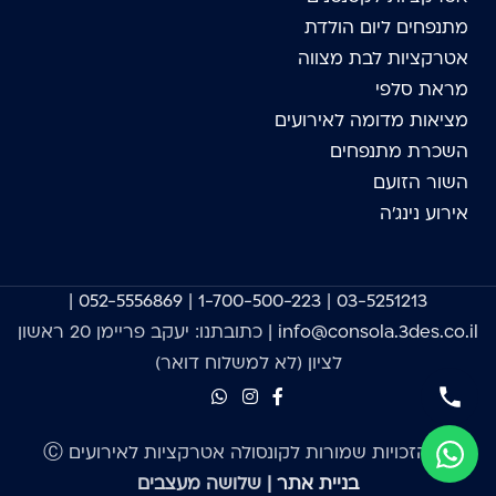
מתנפחים ליום הולדת
אטרקציות לבת מצווה
מראת סלפי
מציאות מדומה לאירועים
השכרת מתנפחים
השור הזועם
אירוע נינג'ה
|
052-5556869
|
1-700-500-223
|
03-5251213
info@consola.3des.co.il
| כתובתנו: יעקב פריימן 20 ראשון
לציון (לא למשלוח דואר)
כל הזכויות שמורות לקונסולה אטרקציות לאירועים Ⓒ
בניית אתר
| שלושה מעצבים