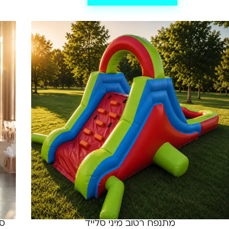
מתנפח רטוב מיני סלייד
סלו