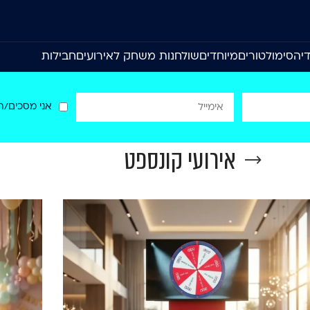
יה
סימולטורים
מיוחדים
שולחנות משחק לאירועים
חבילות
אני מסכים/ה
אירועי קונספט