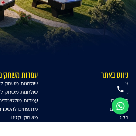
ניווט באתר
עמדות משחקים
אודות
שולחנות משחק לא
גלרייה
שולחנות משחק ל
סרטונים
עמדות מולטימדיה
ממליצים
מתנפחים להשכרה 
בלוג
משחקי קזינו
צרו קשר
סימולטורים
מדיניות פרטיות
עמדות יריד