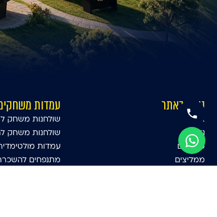
ניווט באתר
עמדות משחקים
אודות
שולחנות משחק לא
גלרייה
שולחנות משחק ל
סרטונים
עמדות מולטימדיה
ממליצים
מתנפחים להשכרה 
בלוג
משחקי קזינו
צרו קשר
סימולטורים
מדיניות פרטיות
עמדות יריד
הצהרת נגישות
עמדות מזון דוכני מ