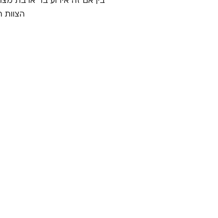
בין אם זה אירוע בר או בת מצוו
הצוות ה