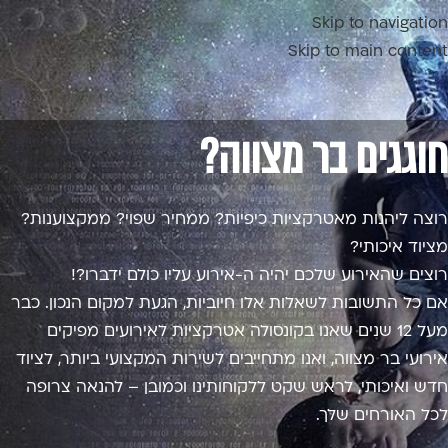
Skip to navigation
Skip to main content
חוגגים בר מצווה?
רוצה ליהנות מאטרקציות כיפיות? ממחיר שפוי? ממקצוענות?
מציוד איכותי?
רוצים שהאירוע שלכם יהיה ה-אירוע עליו כולם ידברו?!
אם כל התשובות לשאלות אלו חיוביות, הגעת למקום הנכון. כבר
מעל 12 שנים שאנו בקונסולה אטרקציות לאירועים מפיקים
אירועי בר מצווה, ואנו מתחייבים לשירות המקצועי ביותר, לציוד
חדש ואיכותי, לראש שקט ללקוחותינו וכמובן – להנאה צרופה
לכל האורחים שלך.